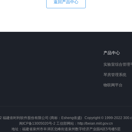
返回产品中心
产品中心
实验室综合管理
琴房管理系统
物联网平台
2 福建依时利软件股份有限公司 (商标：Esheng依盛) Copyright © 1999-2022 300.cn All
闽ICP备13005020号-2
工信部网站：
http://beian.miit.gov.cn
地址：福建省泉州市丰泽区北峰街道泉州数字经济产业园A区5号楼5层