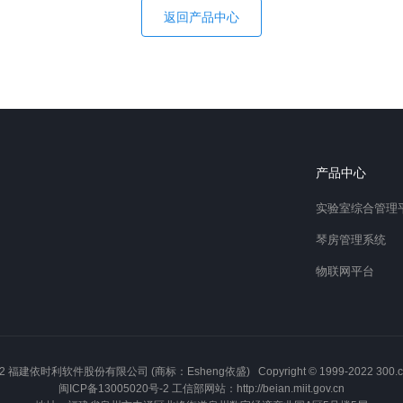
返回产品中心
产品中心
实验室综合管理
琴房管理系统
物联网平台
2 福建依时利软件股份有限公司 (商标：Esheng依盛) Copyright © 1999-2022 300.cn All
闽ICP备13005020号-2
工信部网站：
http://beian.miit.gov.cn