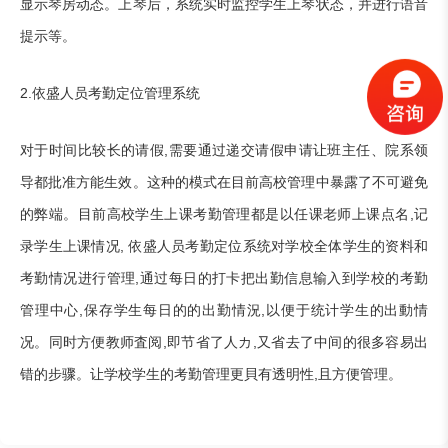
显示琴房动态。上琴后，系统实时监控学生上琴状态，并进行语音
提示等。
2.依盛人员考勤定位管理系统
对于时间比较长的请假,需要通过递交请假申请让班主任、院系领
导都批准方能生效。这种的模式在目前高校管理中暴露了不可避免
的弊端。目前高校学生上课考勤管理都是以任课老师上课点名,记
录学生上课情况, 依盛人员考勤定位系统对学校全体学生的资料和
考勤情况进行管理,通过每日的打卡把出勤信息输入到学校的考勤
管理中心,保存学生每日的的出勤情況,以便于统计学生的出動情
况。同时方便教师査阅,即节省了人カ,又省去了中间的很多容易出
错的步骤。让学校学生的考勤管理更貝有透明性,且方便管理。