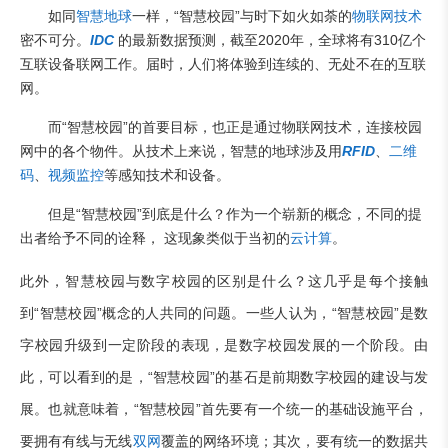
如同
智慧地球
一样，“智慧校园”与时下如火如荼的
物联网技术
密不可分。
IDC
的最新数据预测，截至2020年，全球将有310亿个
互联设备联网工作。届时，人们将体验到连续的、无处不在的互联
网。
而“智慧校园”的首要目标，也正是通过物联网技术，连接校园
网中的各个物件。从技术上来说，智慧的地球涉及用
RFID
、
二维
码
、
视频监控
等感知技术和设备。
但是“智慧校园”到底是什么？作为一个崭新的概念，不同的提
出者给予不同的诠释， 这现象类似于当初的
云计算
。
此外，智慧校园与数字校园的区别是什么？这几乎是每个接触
到“智慧校园”概念的人共同的问题。一些人认为，“智慧校园”是数
字校园升级到一定阶段的表现，是数字校园发展的一个阶段。由
此，可以看到的是，“智慧校园”的基石是前期数字校园的建设与发
展。也就意味着，“智慧校园”首先要有一个统一的基础设施平台，
要拥有有线与无线
双网
覆盖的网络环境；其次，要有统一的数据共